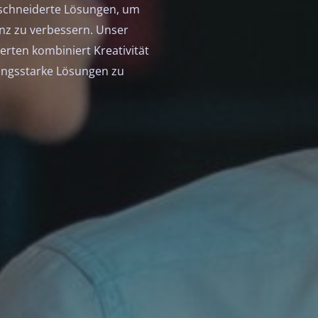
eschneiderte Lösungen, um
enz zu verbessern. Unser
ten kombiniert Kreativität
tungsstarke Lösungen zu