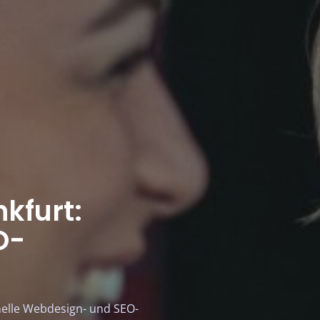
kfurt:
O-
nelle Webdesign- und SEO-