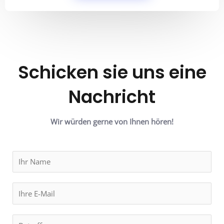
Schicken sie uns eine
Nachricht
Wir würden gerne von Ihnen hören!
N
a
m
E
e
m
*
a
B