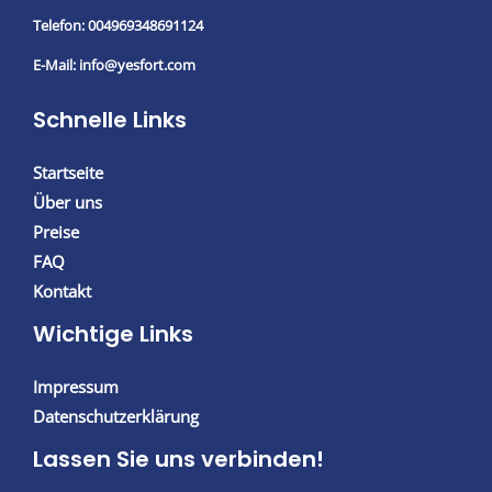
c
Telefon: 004969348691124
h
E-Mail: info@yesfort.com
r
i
Schnelle Links
c
h
Startseite
t
Über uns
*
Preise
FAQ
Kontakt
Wichtige Links
Impressum
Datenschutzerklärung
Lassen Sie uns verbinden!